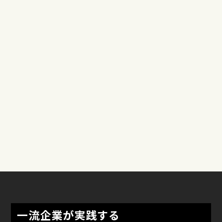
自分で結果が出せた。
※1:EdWorks「企業研修に関する実態調査」（2023年9月）N=401
※2:MOTIVATED「旧・博報堂TOOL PROJECT」の受講者アンケート（2024年5〜
10月）N=370
一流企業が実践する